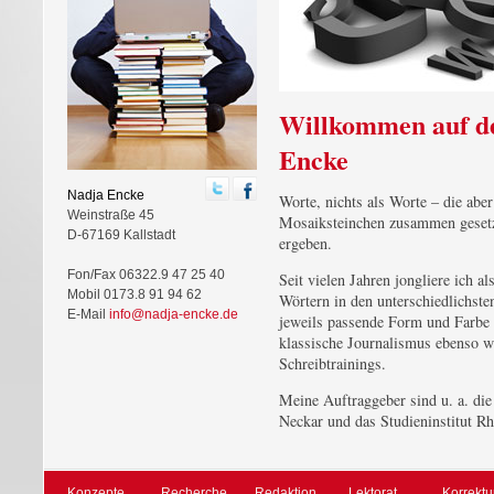
Willkommen auf d
Encke
Nadja Encke
Worte, nichts als Worte – die ab
Weinstraße 45
Mosaiksteinchen zusammen gesetz
D-67169 Kallstadt
ergeben.
Fon/Fax 06322.9 47 25 40
Seit vielen Jahren jongliere ich a
Mobil 0173.8 91 94 62
Wörtern in den unterschiedlichs
E-Mail
info@nadja-encke.de
jeweils passende Form und Farbe
klassische Journalismus ebenso w
Schreibtrainings.
Meine Auftraggeber sind u. a. di
Neckar und das Studieninstitut Rh
Konzepte
Recherche
Redaktion
Lektorat
Korrektu